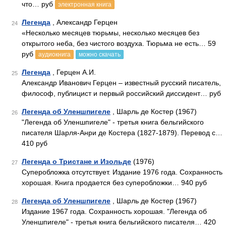
что… руб
электронная книга
Легенда
, Александр Герцен
24
«Несколько месяцев тюрьмы, несколько месяцев без
открытого неба, без чистого воздуха. Тюрьма не есть… 59
руб
аудиокнига
можно скачать
Легенда
, Герцен А.И.
25
Александр Иванович Герцен – известный русский писатель,
философ, публицист и первый российский диссидент… руб
Легенда об Уленшпигеле
, Шарль де Костер (1967)
26
"Легенда об Уленшпигеле" - третья книга бельгийского
писателя Шарля-Анри де Костера (1827-1879). Перевод с…
410 руб
Легенда о Тристане и Изольде
(1976)
27
Суперобложка отсутствует. Издание 1976 года. Сохранность
хорошая. Книга продается без суперобложки… 940 руб
Легенда об Уленшпигеле
, Шарль де Костер (1967)
28
Издание 1967 года. Сохранность хорошая. "Легенда об
Уленшпигеле" - третья книга бельгийского писателя… 420