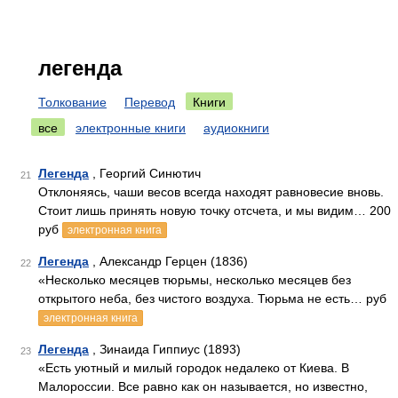
легенда
Толкование
Перевод
Книги
все
электронные книги
аудиокниги
Легенда
, Георгий Синютич
21
Отклоняясь, чаши весов всегда находят равновесие вновь.
Стоит лишь принять новую точку отсчета, и мы видим… 200
руб
электронная книга
Легенда
, Александр Герцен (1836)
22
«Несколько месяцев тюрьмы, несколько месяцев без
открытого неба, без чистого воздуха. Тюрьма не есть… руб
электронная книга
Легенда
, Зинаида Гиппиус (1893)
23
«Есть уютный и милый городок недалеко от Киева. В
Малороссии. Все равно как он называется, но известно,