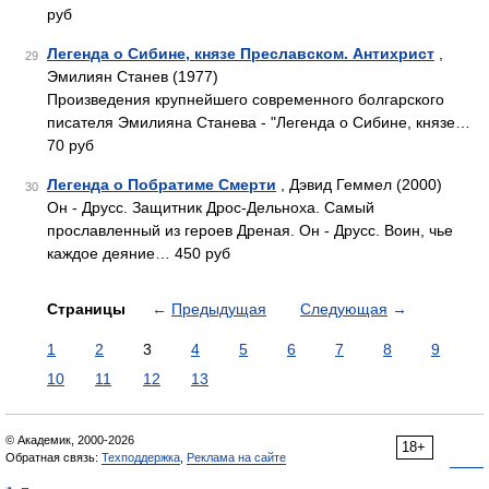
руб
Легенда о Сибине, князе Преславском. Антихрист
,
29
Эмилиян Станев (1977)
Произведения крупнейшего современного болгарского
писателя Эмилияна Станева - "Легенда о Сибине, князе…
70 руб
Легенда о Побратиме Смерти
, Дэвид Геммел (2000)
30
Он - Друсс. Защитник Дрос-Дельноха. Самый
прославленный из героев Дреная. Он - Друсс. Воин, чье
каждое деяние… 450 руб
Страницы
←
Предыдущая
Следующая
→
1
2
3
4
5
6
7
8
9
10
11
12
13
© Академик, 2000-2026
18+
Обратная связь:
Техподдержка
,
Реклама на сайте